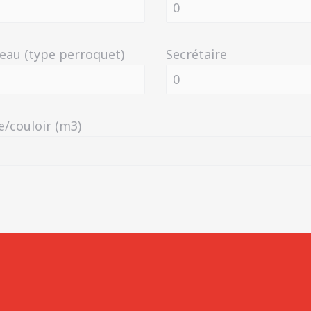
eau (type perroquet)
Secrétaire
e/couloir (m3)