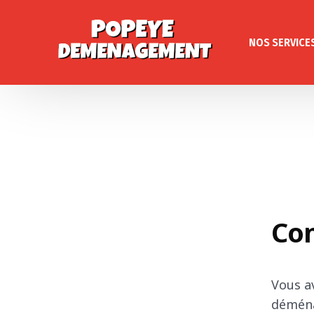
NOS SERVICE
Con
Vous a
déména